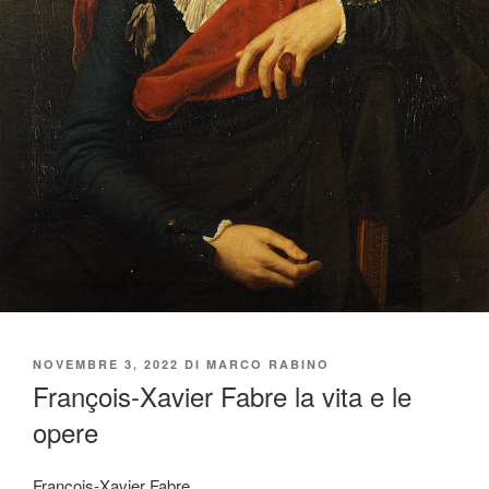
PUBBLICATO
NOVEMBRE 3, 2022
DI
MARCO RABINO
IL
François-Xavier Fabre la vita e le
opere
Francois-Xavier Fabre