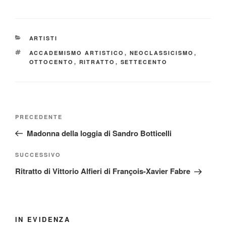
CATEGORIE
ARTISTI
TAG
ACCADEMISMO ARTISTICO
,
NEOCLASSICISMO
,
OTTOCENTO
,
RITRATTO
,
SETTECENTO
Navigazione
Articolo
PRECEDENTE
articoli
precedente:
Madonna della loggia di Sandro Botticelli
Articolo
SUCCESSIVO
successivo
Ritratto di Vittorio Alfieri di François-Xavier Fabre
IN EVIDENZA