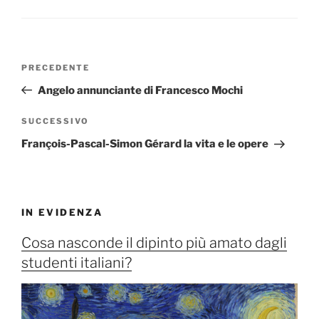
Navigazione
Articolo
PRECEDENTE
articoli
precedente:
Angelo annunciante di Francesco Mochi
Articolo
SUCCESSIVO
successivo
François-Pascal-Simon Gérard la vita e le opere
IN EVIDENZA
Cosa nasconde il dipinto più amato dagli
studenti italiani?