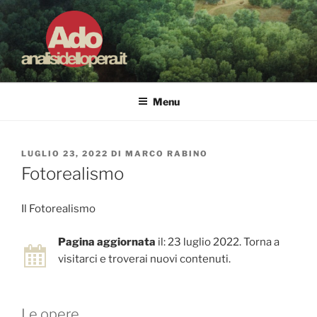
Salta
al
contenuto
ADO ANALISI DELL'OPERA
Osservare le opere d'arte per capirle e imparare ad amarle
Menu
PUBBLICATO
LUGLIO 23, 2022
DI
MARCO RABINO
IL
Fotorealismo
Il Fotorealismo
Pagina aggiornata
il: 23 luglio 2022. Torna a
visitarci e troverai nuovi contenuti.
Le opere