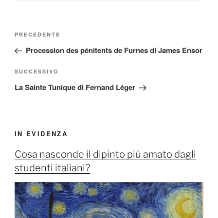
Navigazione
Articolo
PRECEDENTE
articoli
precedente:
Procession des pénitents de Furnes di James Ensor
Articolo
SUCCESSIVO
successivo
La Sainte Tunique di Fernand Léger
IN EVIDENZA
Cosa nasconde il dipinto più amato dagli
studenti italiani?