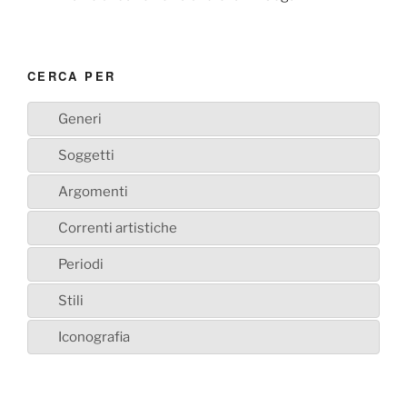
CERCA PER
Generi
Soggetti
Argomenti
Correnti artistiche
Periodi
Stili
Iconografia