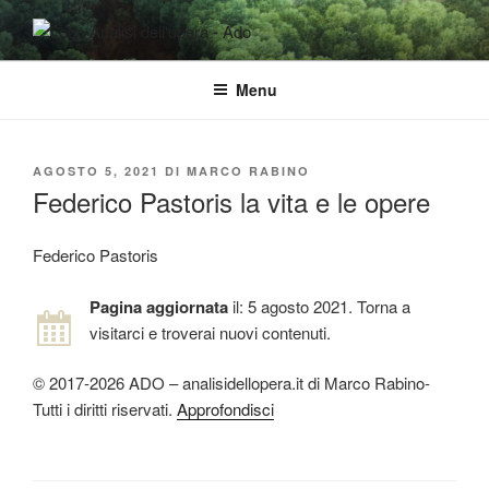
Salta
al
ADO ANALISI DELL'OPERA
Osservare le opere d'arte per capirle e imparare ad amarle
contenuto
Menu
PUBBLICATO
AGOSTO 5, 2021
DI
MARCO RABINO
IL
Federico Pastoris la vita e le opere
Federico Pastoris
Pagina aggiornata
il: 5 agosto 2021. Torna a
visitarci e troverai nuovi contenuti.
© 2017-2026 ADO – analisidellopera.it di Marco Rabino-
Tutti i diritti riservati.
Approfondisci