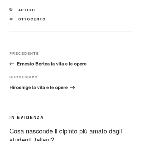
CATEGORIE
ARTISTI
TAG
OTTOCENTO
Navigazione
Articolo
PRECEDENTE
articoli
precedente:
Ernesto Bertea la vita e le opere
Articolo
SUCCESSIVO
successivo
Hiroshige la vita e le opere
IN EVIDENZA
Cosa nasconde il dipinto più amato dagli
studenti italiani?