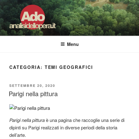
Salta
al
contenuto
ADO ANALISI DELL'OPERA
Osservare le opere d'arte per capirle e imparare ad amarle
Menu
CATEGORIA:
TEMI GEOGRAFICI
PUBBLICATO
SETTEMBRE 20, 2020
IL
Parigi nella pittura
Parigi nella pittura
è una pagina che raccoglie una serie di
dipinti su Parigi realizzati in diverse periodi della storia
dell’arte.