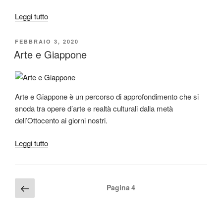
“Parigi
Leggi tutto
nella
pittura”
PUBBLICATO
FEBBRAIO 3, 2020
IL
Arte e Giappone
Arte e Giappone è un percorso di approfondimento che si
snoda tra opere d’arte e realtà culturali dalla metà
dell’Ottocento ai giorni nostri.
“Arte
Leggi tutto
e
Giappone”
Paginazione
Pagina
Pagina
4
precedente
degli
articoli