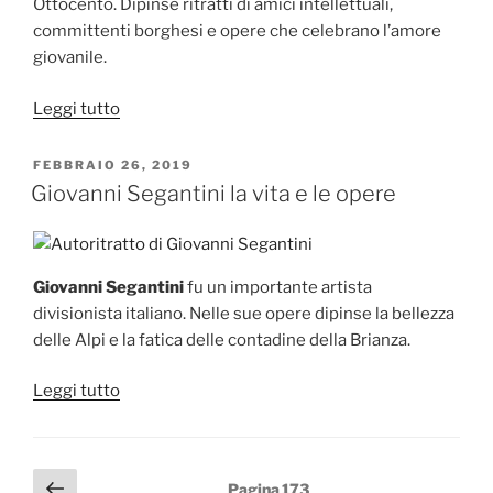
Ottocento. Dipinse ritratti di amici intellettuali,
committenti borghesi e opere che celebrano l’amore
giovanile.
“Tranquillo
Leggi tutto
Cremona
la
PUBBLICATO
FEBBRAIO 26, 2019
IL
vita
Giovanni Segantini la vita e le opere
e
le
opere”
Giovanni Segantini
fu un importante artista
divisionista italiano. Nelle sue opere dipinse la bellezza
delle Alpi e la fatica delle contadine della Brianza.
“Giovanni
Leggi tutto
Segantini
la
vita
Paginazione
Pagina
Pagina
173