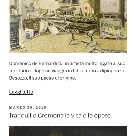
Domenico de Bernardi fu un artista molto legato al suo
territorio e dopo un viaggio in Libia tornò a dipingere a
Besozzo, il suo paese di origine.
“Domenico
Leggi tutto
de
Bernardi,
PUBBLICATO
MARZO 30, 2019
IL
la
Tranquillo Cremona la vita e le opere
vita
e
le