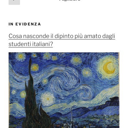
e
precedente
degli
le
articoli
opere”
IN EVIDENZA
Cosa nasconde il dipinto più amato dagli
studenti italiani?