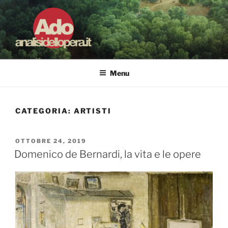
Salta
al
contenuto
ADO ANALISI DELL'OPERA
Osservare le opere d'arte per capirle e imparare ad amarle
Menu
CATEGORIA:
ARTISTI
PUBBLICATO
OTTOBRE 24, 2019
IL
Domenico de Bernardi, la vita e le opere