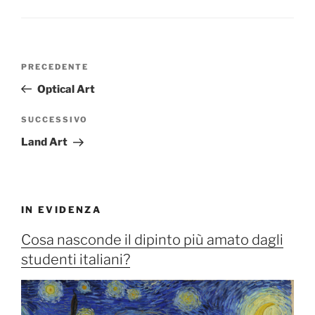
Navigazione
Articolo
PRECEDENTE
articoli
precedente:
Optical Art
Articolo
SUCCESSIVO
successivo
Land Art
IN EVIDENZA
Cosa nasconde il dipinto più amato dagli
studenti italiani?