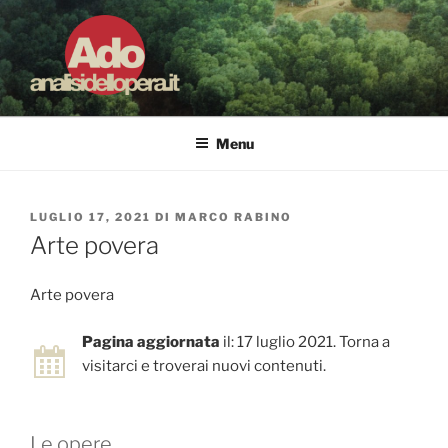
Salta
al
contenuto
ADO ANALISI DELL'OPERA
Osservare le opere d'arte per capirle e imparare ad amarle
Menu
PUBBLICATO
LUGLIO 17, 2021
DI
MARCO RABINO
IL
Arte povera
Arte povera
Pagina aggiornata
il: 17 luglio 2021. Torna a
visitarci e troverai nuovi contenuti.
Le opere