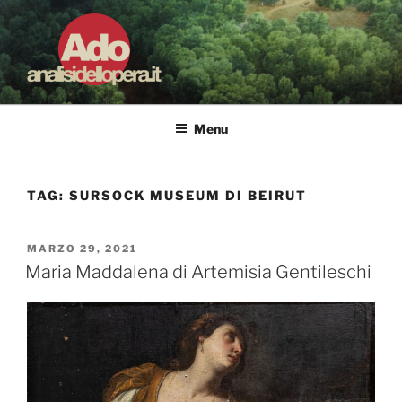
Salta
al
contenuto
ADO ANALISI DELL'OPERA
Osservare le opere d'arte per capirle e imparare ad amarle
Menu
TAG:
SURSOCK MUSEUM DI BEIRUT
PUBBLICATO
MARZO 29, 2021
IL
Maria Maddalena di Artemisia Gentileschi