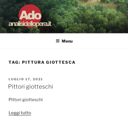
Salta
al
contenuto
ADO ANALISI DELL'OPERA
Osservare le opere d'arte per capirle e imparare ad amarle
Menu
TAG:
PITTURA GIOTTESCA
PUBBLICATO
LUGLIO 17, 2021
IL
Pittori giotteschi
Pittori giotteschi
“Pittori
Leggi tutto
giotteschi”