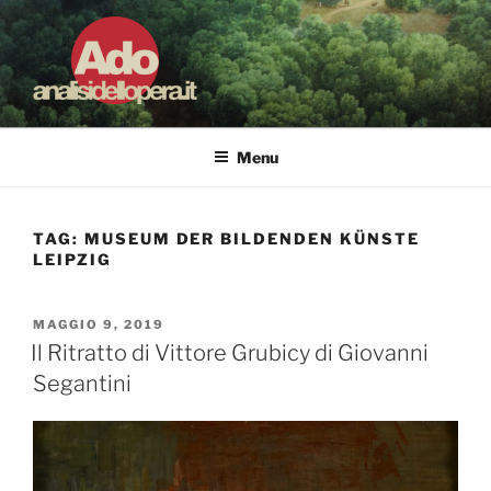
Salta
al
contenuto
ADO ANALISI DELL'OPERA
Osservare le opere d'arte per capirle e imparare ad amarle
Menu
TAG:
MUSEUM DER BILDENDEN KÜNSTE
LEIPZIG
PUBBLICATO
MAGGIO 9, 2019
IL
Il Ritratto di Vittore Grubicy di Giovanni
Segantini