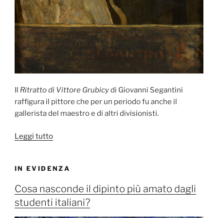
Il
Ritratto di Vittore Grubicy
di Giovanni Segantini
raffigura il pittore che per un periodo fu anche il
gallerista del maestro e di altri divisionisti.
“Il
Leggi tutto
Ritratto
di
IN EVIDENZA
Vittore
Grubicy
Cosa nasconde il dipinto più amato dagli
di
studenti italiani?
Giovanni
Segantini”