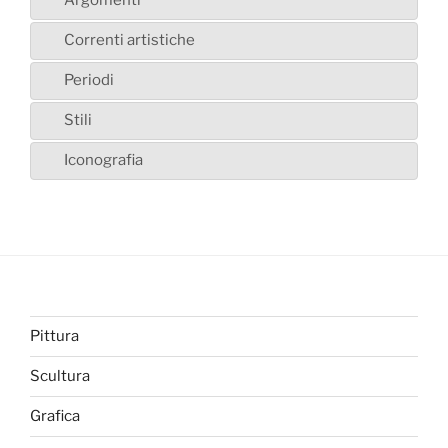
Argomenti
Correnti artistiche
Periodi
Stili
Iconografia
Pittura
Scultura
Grafica