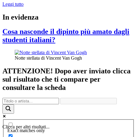
“Les
Leggi tutto
bains
mystérieux
In evidenza
di
Giorgio
Cosa nasconde il dipinto più amato dagli
De
Chirico”
studenti italiani?
Notte stellata di Vincent Van Gogh
ATTENZIONE! Dopo aver inviato clicca
sul risultato che ti compare per
consultare la scheda
Clicca per altri risultati...
Exact matches only