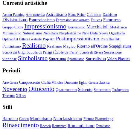
Correnti artistiche
Astrattismo
Cubismo
Action Painting
Arte materica
Blaue Reiter
Dadaismo
Divisionismo
Espressionismo
Fauves
Futurismo
Espressionismo astratto
Impressionismo
Macchiaioli
Metafisica
Gruppo Cobra
Iperrealismo
Naturalismo
Minimalismo
Neo-Dada
Neoplasticismo
New Dada
Nuova Oggettività
Postimpressionismo
Pop Art
Preraffaelliti
Optical Art
Pittura Gestuale
Realismo
Puntinismo
Realismo Magico
Ritorno all'Ordine
Scapigliatura
Scuola di Parigi (École de Paris)
Secessione
Scuola dei Grigi
Scuola di Rivara
Simbolismo
viennese
Sintetismo
Surrealismo
Valori Plastici
Spazialismo
Periodi
Cinquecento
Arte Greca
Civiltà Minoica
Duecento
Egitto
Grecia classica
Ottocento
Novecento
Quattrocento
Seicento
Settecento
Tardogotico
Trecento
XII sec
Stili
Barocco
Manierismo
Neoclassicismo
Pittura Fiamminga
Gotico
Rinascimento
Romanticismo
Rococò
Romanico
Tonalismo