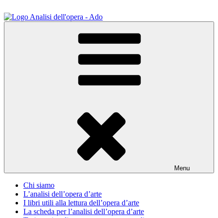
Salta
al
contenuto
ADO Analisi dell'opera
Osservare le opere d'arte per capirle e imparare ad amarle
Menu
Chi siamo
L’analisi dell’opera d’arte
I libri utili alla lettura dell’opera d’arte
La scheda per l’analisi dell’opera d’arte