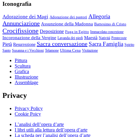
Iconografia
Allegoria
Adorazione dei Magi
Adorazione dei pastori
Annunciazione
Assunzione della Madonna
Battesimo di Cristo
Crocifissione
Deposizione
Fuga in Egitto
Immacolata concezione
Incoronazione della Vergine
Maestà
Lavanda dei piedi
Natività
Pentecoste
Sacra conversazione
Sacra Famiglia
Pietà
Resurrezione
Spirito
Ultima Cena
Santo
Susanna e i Vecchioni
Telamone
Visitazione
Pittura
Scultura
Grafica
Illustrazione
Assemblage
Privacy
Privacy Policy
Cookie Poicy
L’analisi dell’opera d’arte
I libri utili alla lettura dell’opera d’arte
La scheda per l’analisi dell’opera d’arte