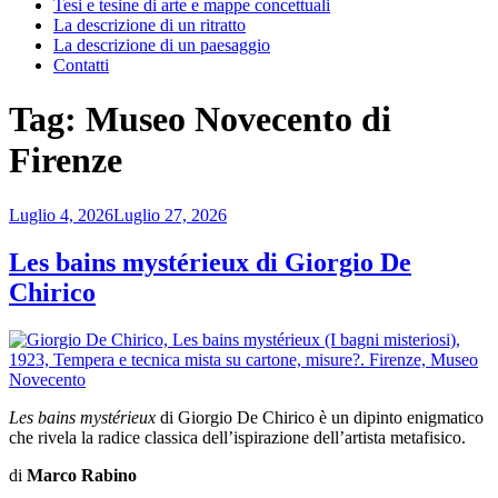
Tesi e tesine di arte e mappe concettuali
La descrizione di un ritratto
La descrizione di un paesaggio
Contatti
Tag:
Museo Novecento di
Firenze
Pubblicato
Luglio 4, 2026
Luglio 27, 2026
il
Les bains mystérieux di Giorgio De
Chirico
Les bains mystérieux
di Giorgio De Chirico è un dipinto enigmatico
che rivela la radice classica dell’ispirazione dell’artista metafisico.
di
Marco Rabino