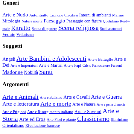
Generi
Arte e Nudo
Autoritratto
Interni di ambienti
Marine
Capriccio
Crocifissi
Paesaggio
Mitologia
Natura morta
Paesaggio con figure
Quotidiano
Ready-
Scena religiosa
Ritratto
Scena di genere
made
Studi anatomici
Vedute
Vedutismo
Soggetti
Arte Bambini e Adolescenti
Angeli
Arte e
Arte e Battaglie
Dei
Arte e Imperatori
Arte e Martiri
Arte e Papi
Cristo Pantocratore
Faraoni
Santi
Madonne
Nobiltà
Argomenti
Arte e Animali
Arte e Guerra
Arte e Cavalli
Arte e Bullismo
Arte e morte
Arte e letteratura
Arte e Natura
Arte e pena di morte
Arte e
Arte e Sovrani
Arte e Prigioni
Arte e Risorgimento italiano
Storia
Classicismo
Arte ed Eros
Arte Fiori e piante
Illuminismo
Orientalismo
Rivoluzione francese