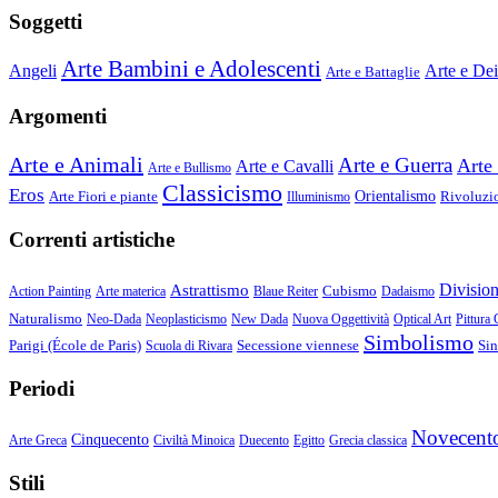
Soggetti
Arte Bambini e Adolescenti
Angeli
Arte e Dei
Arte e Battaglie
Argomenti
Arte e Animali
Arte e Guerra
Arte 
Arte e Cavalli
Arte e Bullismo
Classicismo
Eros
Arte Fiori e piante
Orientalismo
Rivoluzio
Illuminismo
Correnti artistiche
Divisio
Astrattismo
Cubismo
Action Painting
Arte materica
Blaue Reiter
Dadaismo
Naturalismo
Neo-Dada
Neoplasticismo
New Dada
Nuova Oggettività
Optical Art
Pittura 
Simbolismo
Parigi (École de Paris)
Secessione viennese
Sin
Scuola di Rivara
Periodi
Novecent
Cinquecento
Arte Greca
Civiltà Minoica
Duecento
Egitto
Grecia classica
Stili