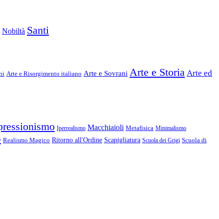
Santi
Nobiltà
Arte e Storia
Arte ed
Arte e Sovrani
ni
Arte e Risorgimento italiano
pressionismo
Macchiaioli
Metafisica
Iperrealismo
Minimalismo
o
Realismo Magico
Ritorno all'Ordine
Scapigliatura
Scuola di
Scuola dei Grigi