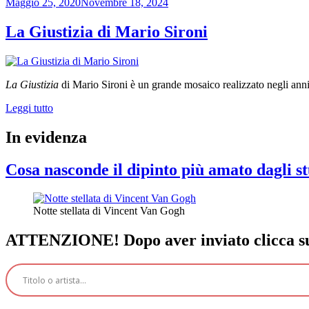
Pubblicato
Maggio 25, 2020
Novembre 18, 2024
il
La Giustizia di Mario Sironi
La Giustizia
di Mario Sironi è un grande mosaico realizzato negli anni 
“La
Leggi tutto
Giustizia
di
In evidenza
Mario
Sironi”
Cosa nasconde il dipinto più amato dagli st
Notte stellata di Vincent Van Gogh
ATTENZIONE! Dopo aver inviato clicca sul 