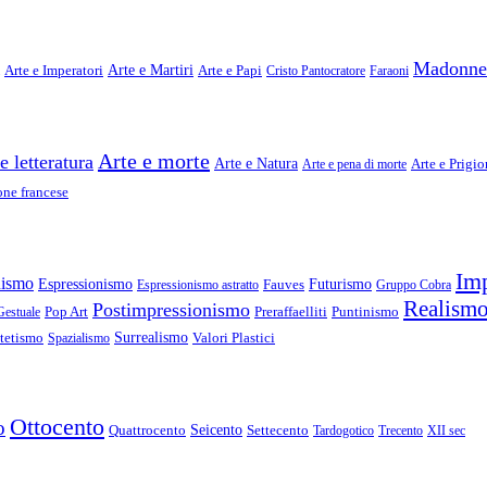
Madonne
Arte e Imperatori
Arte e Martiri
Arte e Papi
Cristo Pantocratore
Faraoni
Arte e morte
e letteratura
Arte e Natura
Arte e Prigio
Arte e pena di morte
ne francese
Im
nismo
Espressionismo
Fauves
Futurismo
Espressionismo astratto
Gruppo Cobra
Realism
Postimpressionismo
Pop Art
Preraffaelliti
Puntinismo
Gestuale
tetismo
Surrealismo
Valori Plastici
Spazialismo
Ottocento
o
Quattrocento
Seicento
Settecento
Tardogotico
Trecento
XII sec