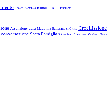
imento
Romanticismo
Rococò
Romanico
Tonalismo
Crocifissione
zione
Assunzione della Madonna
Battesimo di Cristo
 conversazione
Sacra Famiglia
Spirito Santo
Susanna e i Vecchioni
Telam