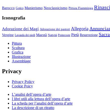
Rinasc
Barocco
Manierismo
Neoclassicismo
Pittura Fiamminga
Gotico
Iconografia
Annuncia
Allegoria
Adorazione dei Magi
Adorazione dei pastori
Sacra
Pietà
Vergine
Maestà
Resurrezione
Lavanda dei piedi
Natività
Pentecoste
Pittura
Scultura
Grafica
Illustrazione
Assemblage
Privacy
Privacy Policy
Cookie Poicy
L’analisi dell’opera d’arte
I libri utili alla lettura dell’opera d’arte
La scheda per l’analisi dell’opera d’arte
La descrizione di un ritratto