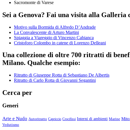
Sacromonte di Varese
Sei a Genova? Fai una visita alla Galleria 
Motivo sulla Bormida di Alfredo D’Andrade
La Convalescente di Arturo Martini
Spiaggia a Viareggio di Vincenzo Cabianca
Cristoforo Colombo in catene di Lorenzo Delleani
Una collezione di oltre 700 ritratti di ben
Milano. Qualche esempio:
Ritratto di Giuseppe Rotta di Sebastiano De Albertis
Ritratto di Carlo Rotta di Giovanni Segantini
Cerca per
Generi
Arte e Nudo
Mito
Autoritratto
Interni di ambienti
Marine
Capriccio
Crocifissi
Vedutismo