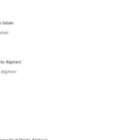
atale
 Alighieri