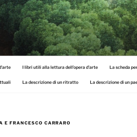
SI DELL'OPERA
capirle e imparare ad amarle
d’arte
I libri utili alla lettura dell’opera d’arte
La scheda per 
ttuali
La descrizione di un ritratto
La descrizione di un p
A E FRANCESCO CARRARO