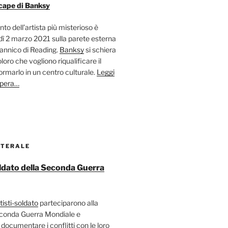
cape di Banksy
nto dell’artista più misterioso è
ì 2 marzo 2021 sulla parete esterna
tannico di Reading.
Banksy
si schiera
oloro che vogliono riqualificare il
ormarlo in un centro culturale.
Leggi
opera…
ATERALE
soldato della Seconda Guerra
tisti-soldato
parteciparono alla
econda Guerra Mondiale e
 documentare i conflitti con le loro