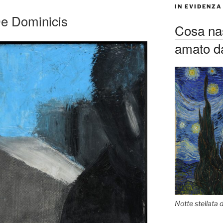
IN EVIDENZA
De Dominicis
Cosa nas
amato dag
Notte stellata 