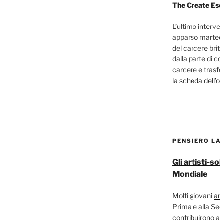
The Create Es
L’ultimo interve
apparso marted
del carcere bri
dalla parte di c
carcere e trasf
la scheda dell’
PENSIERO L
Gli artisti-
Mondiale
Molti giovani
ar
Prima e alla S
contribuirono a