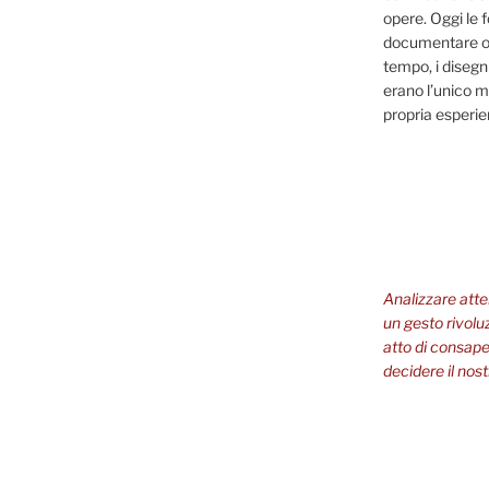
opere. Oggi le 
documentare og
tempo, i disegni
erano l’unico m
propria esperi
Analizzare att
un gesto rivolu
atto di consapev
decidere il nost