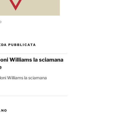
o
EDA PUBBLICATA
loni Williams la sciamana
e
ANO