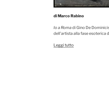
di Marco Rabino
Io a Roma
di Gino De Dominicis
dell’artista alla fase esoterica
“Io
Leggi tutto
a
Roma
di
Gino
De
Dominicis”