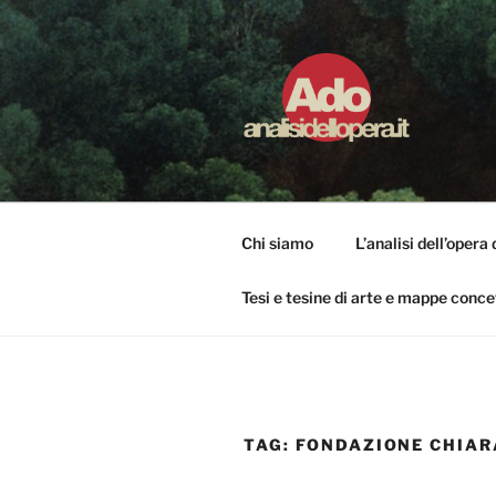
Salta
al
contenuto
ADO ANALI
Osservare le opere d'arte per 
Chi siamo
L’analisi dell’opera 
Tesi e tesine di arte e mappe conce
TAG:
FONDAZIONE CHIAR