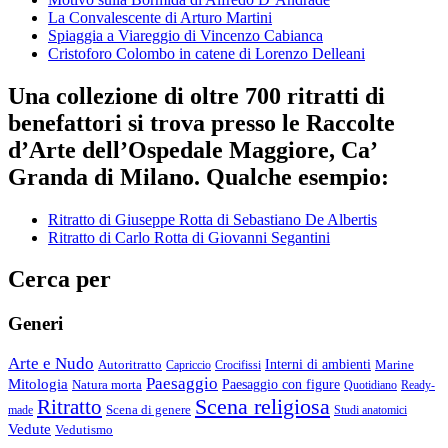
La Convalescente di Arturo Martini
Spiaggia a Viareggio di Vincenzo Cabianca
Cristoforo Colombo in catene di Lorenzo Delleani
Una collezione di oltre 700 ritratti di
benefattori si trova presso le Raccolte
d’Arte dell’Ospedale Maggiore, Ca’
Granda di Milano. Qualche esempio:
Ritratto di Giuseppe Rotta di Sebastiano De Albertis
Ritratto di Carlo Rotta di Giovanni Segantini
Cerca per
Generi
Arte e Nudo
Autoritratto
Interni di ambienti
Marine
Capriccio
Crocifissi
Paesaggio
Mitologia
Natura morta
Paesaggio con figure
Quotidiano
Ready-
Scena religiosa
Ritratto
Scena di genere
made
Studi anatomici
Vedute
Vedutismo