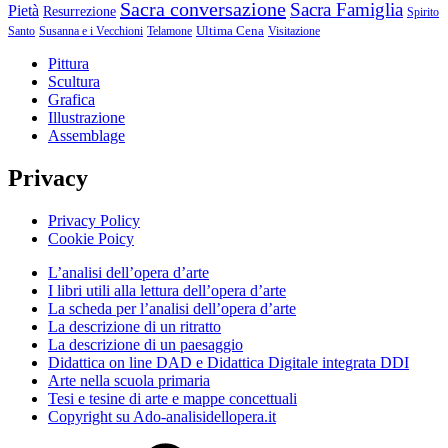
Sacra conversazione
Sacra Famiglia
Pietà
Resurrezione
Spirito
Ultima Cena
Santo
Susanna e i Vecchioni
Telamone
Visitazione
Pittura
Scultura
Grafica
Illustrazione
Assemblage
Privacy
Privacy Policy
Cookie Poicy
L’analisi dell’opera d’arte
I libri utili alla lettura dell’opera d’arte
La scheda per l’analisi dell’opera d’arte
La descrizione di un ritratto
La descrizione di un paesaggio
Didattica on line DAD e Didattica Digitale integrata DDI
Arte nella scuola primaria
Tesi e tesine di arte e mappe concettuali
Copyright su Ado-analisidellopera.it