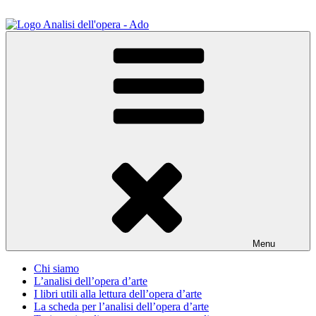
Salta
al
contenuto
ADO Analisi dell'opera
Osservare le opere d'arte per capirle e imparare ad amarle
Menu
Chi siamo
L’analisi dell’opera d’arte
I libri utili alla lettura dell’opera d’arte
La scheda per l’analisi dell’opera d’arte