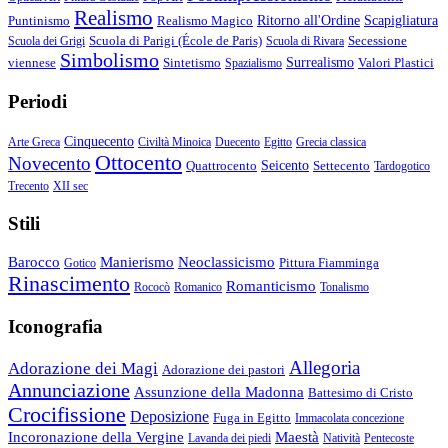
Realismo
Puntinismo
Realismo Magico
Ritorno all'Ordine
Scapigliatura
Scuola di Parigi (École de Paris)
Secessione
Scuola dei Grigi
Scuola di Rivara
Simbolismo
viennese
Sintetismo
Surrealismo
Valori Plastici
Spazialismo
Periodi
Cinquecento
Arte Greca
Civiltà Minoica
Duecento
Egitto
Grecia classica
Ottocento
Novecento
Quattrocento
Seicento
Settecento
Tardogotico
Trecento
XII sec
Stili
Barocco
Manierismo
Neoclassicismo
Pittura Fiamminga
Gotico
Rinascimento
Romanticismo
Rococò
Romanico
Tonalismo
Iconografia
Allegoria
Adorazione dei Magi
Adorazione dei pastori
Annunciazione
Assunzione della Madonna
Battesimo di Cristo
Crocifissione
Deposizione
Fuga in Egitto
Immacolata concezione
Incoronazione della Vergine
Maestà
Lavanda dei piedi
Natività
Pentecoste