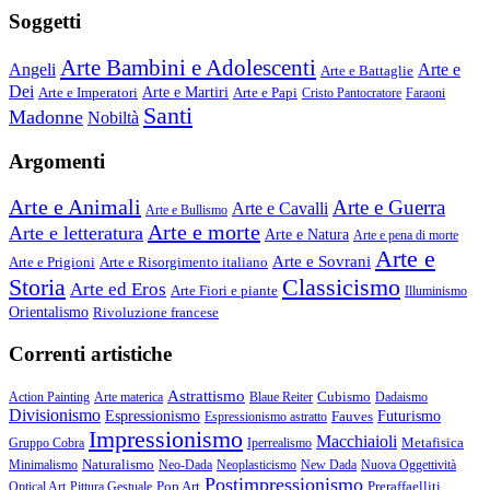
Soggetti
Arte Bambini e Adolescenti
Angeli
Arte e
Arte e Battaglie
Dei
Arte e Imperatori
Arte e Martiri
Arte e Papi
Cristo Pantocratore
Faraoni
Santi
Madonne
Nobiltà
Argomenti
Arte e Animali
Arte e Guerra
Arte e Cavalli
Arte e Bullismo
Arte e morte
Arte e letteratura
Arte e Natura
Arte e pena di morte
Arte e
Arte e Sovrani
Arte e Prigioni
Arte e Risorgimento italiano
Storia
Classicismo
Arte ed Eros
Arte Fiori e piante
Illuminismo
Orientalismo
Rivoluzione francese
Correnti artistiche
Astrattismo
Cubismo
Action Painting
Arte materica
Blaue Reiter
Dadaismo
Divisionismo
Espressionismo
Fauves
Futurismo
Espressionismo astratto
Impressionismo
Macchiaioli
Metafisica
Gruppo Cobra
Iperrealismo
Naturalismo
Minimalismo
Neo-Dada
Neoplasticismo
New Dada
Nuova Oggettività
Postimpressionismo
Pop Art
Preraffaelliti
Optical Art
Pittura Gestuale