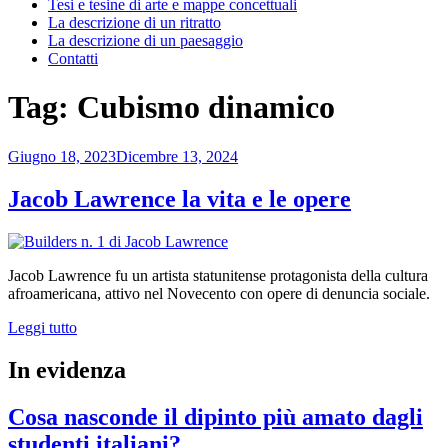
Tesi e tesine di arte e mappe concettuali
La descrizione di un ritratto
La descrizione di un paesaggio
Contatti
Tag:
Cubismo dinamico
Pubblicato
Giugno 18, 2023
Dicembre 13, 2024
il
Jacob Lawrence la vita e le opere
Jacob Lawrence fu un artista statunitense protagonista della cultura
afroamericana, attivo nel Novecento con opere di denuncia sociale.
“Jacob
Leggi tutto
Lawrence
la
In evidenza
vita
e
Cosa nasconde il dipinto più amato dagli
le
opere”
studenti italiani?