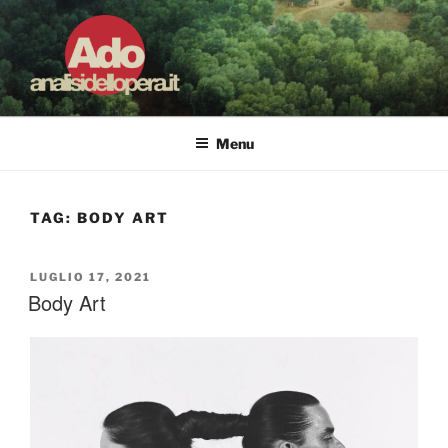
Salta
al
contenuto
ADO ANALISI DELL'OPERA
Osservare le opere d'arte per capirle e imparare ad amarle
Menu
TAG:
BODY ART
PUBBLICATO
LUGLIO 17, 2021
IL
Body Art